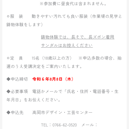
※参加費に昼食代は含まれません。
⚪︎服 装 動きやすい汚れても良い服装（作業場の見学と
鋳物体験をします）
鋳物体験では、長そで、長ズボン着用
サンダルはお控えください
⚪︎定 員 15名（18歳以上の方） ※申込多数の場合、抽
選のうえ受講決定をご案内いたします。
◆申込締切
令和６年8月8日（木）
◆必要事項 電話かメールで「氏名・住所・電話番号・生
年月日」をお伝えください。
◆申込先 高岡市デザイン・工芸センター
TEL：0766-62-0520 メール：