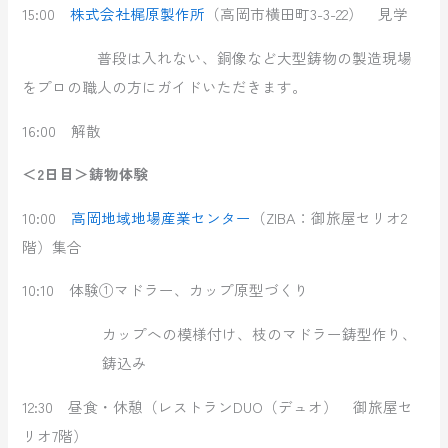
15:00
株式会社梶原製作所
（高岡市横田町3-3-22） 見学
普段は入れない、銅像など大型鋳物の製造現場
をプロの職人の方にガイドいただきます。
16:00 解散
＜2日目＞鋳物体験
10:00
高岡地域地場産業センター
（ZIBA：御旅屋セリオ2
階）集合
10:10 体験①マドラー、カップ原型づくり
カップへの模様付け、枝のマドラー鋳型作り、
鋳込み
12:30 昼食・休憩（レストランDUO（デュオ） 御旅屋セ
リオ7階）